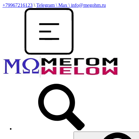
+79967216123
\
Telegram \ Max \ info@megohm.ru