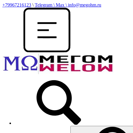
+79967216123
\
Telegram \ Max \ info@megohm.ru