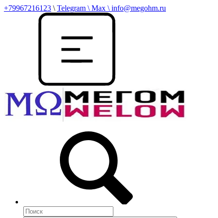
+79967216123
\
Telegram \ Max \ info@megohm.ru