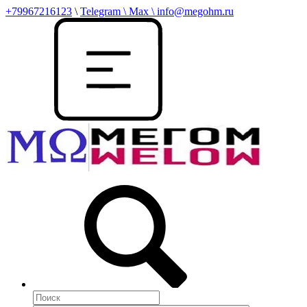
+79967216123
\
Telegram \ Max \ info@megohm.ru