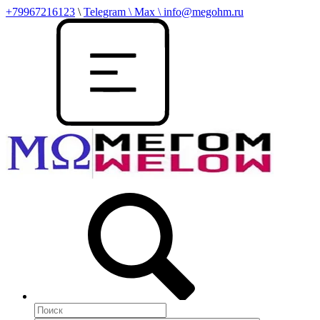
+79967216123
\
Telegram \ Max \ info@megohm.ru