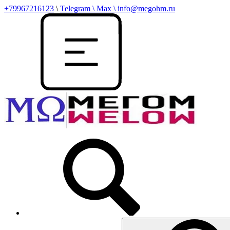
+79967216123
\
Telegram \ Max \ info@megohm.ru