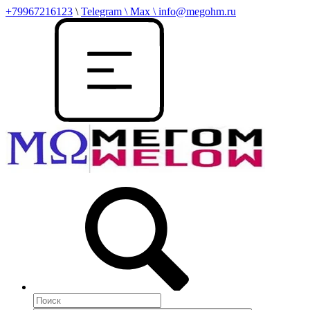
+79967216123
\
Telegram \ Max \ info@megohm.ru