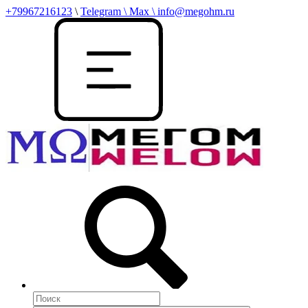
+79967216123
\
Telegram \ Max \ info@megohm.ru