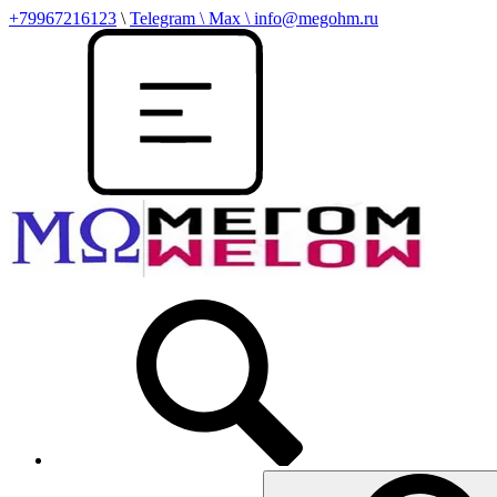
+79967216123
\
Telegram \ Max \ info@megohm.ru