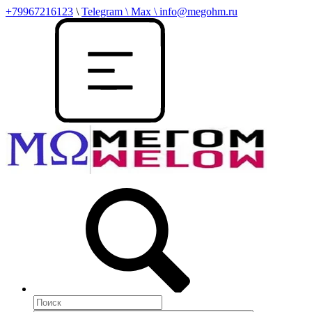
+79967216123
\
Telegram \ Max \ info@megohm.ru