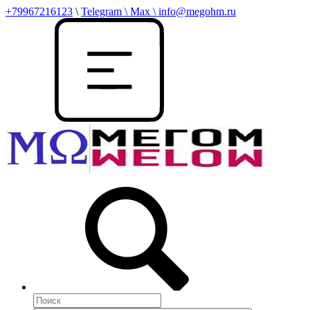
+79967216123
\
Telegram \ Max \ info@megohm.ru