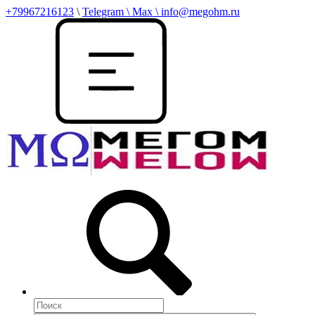
+79967216123
\
Telegram \ Max \ info@megohm.ru