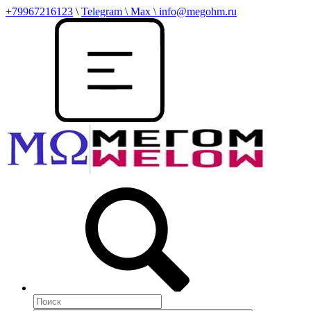
+79967216123
\
Telegram \ Max \ info@megohm.ru