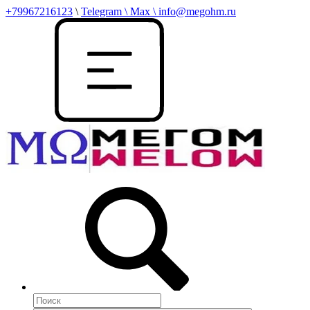
+79967216123
\
Telegram \ Max \ info@megohm.ru