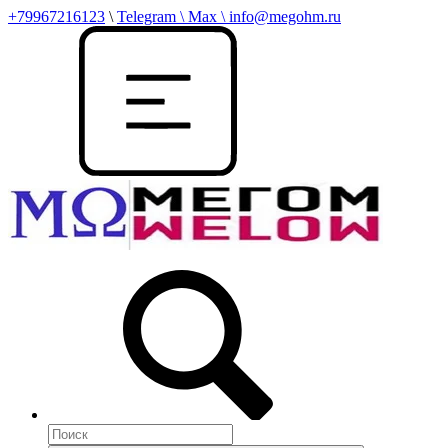
+79967216123
\
Telegram \ Max \ info@megohm.ru