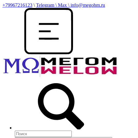
+79967216123
\
Telegram \ Max \ info@megohm.ru