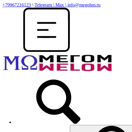
+79967216123
\
Telegram \ Max \ info@megohm.ru