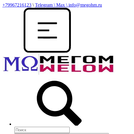
+79967216123
\
Telegram \ Max \ info@megohm.ru