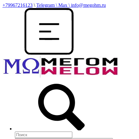
+79967216123
\
Telegram \ Max \ info@megohm.ru