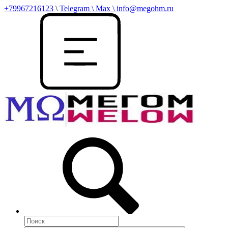
+79967216123
\
Telegram \ Max \ info@megohm.ru