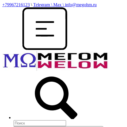
+79967216123
\
Telegram \ Max \ info@megohm.ru