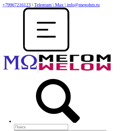
+79967216123
\
Telegram \ Max \ info@megohm.ru