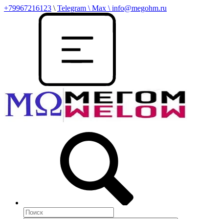
+79967216123
\
Telegram \ Max \ info@megohm.ru