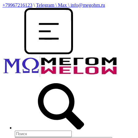
+79967216123
\
Telegram \ Max \ info@megohm.ru