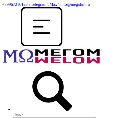
+79967216123
\
Telegram \ Max \ info@megohm.ru