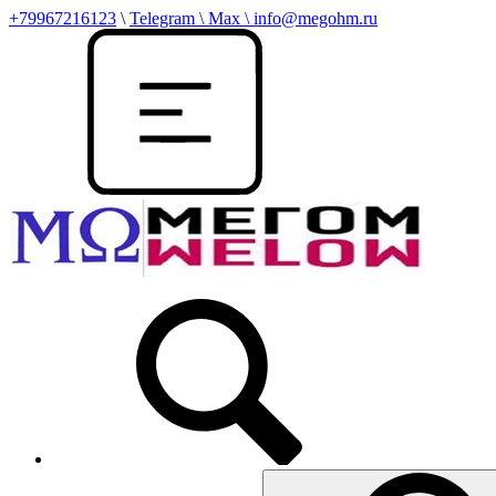
+79967216123
\
Telegram \ Max \ info@megohm.ru