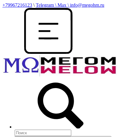
+79967216123
\
Telegram \ Max \ info@megohm.ru