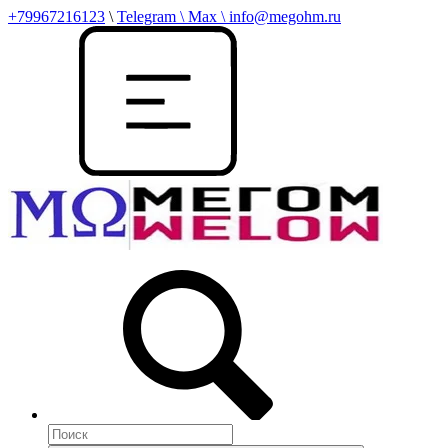
+79967216123
\
Telegram \ Max \ info@megohm.ru