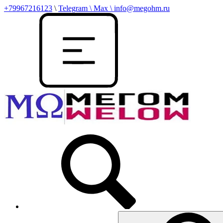
+79967216123
\
Telegram \ Max \ info@megohm.ru