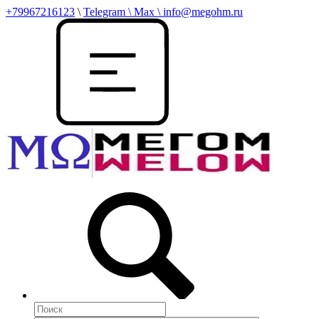
+79967216123
\
Telegram \ Max \ info@megohm.ru