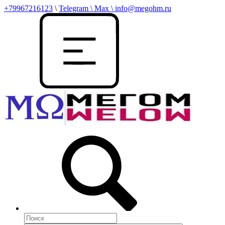
+79967216123
\
Telegram \ Max \ info@megohm.ru