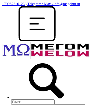
+79967216123
\
Telegram \ Max \ info@megohm.ru