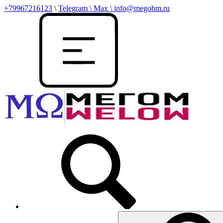
+79967216123
\
Telegram \ Max \ info@megohm.ru