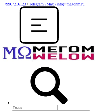
+79967216123
\
Telegram \ Max \ info@megohm.ru