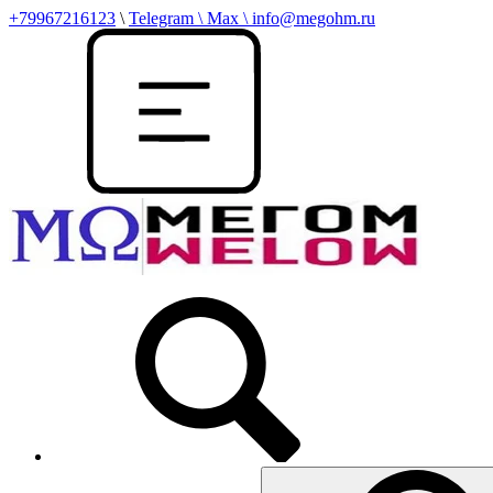
+79967216123
\
Telegram \ Max \ info@megohm.ru