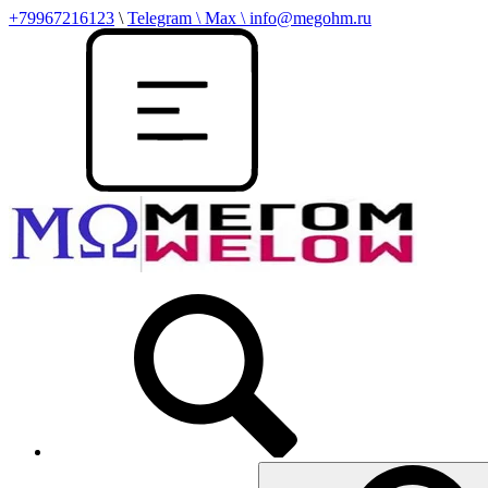
+79967216123
\
Telegram \ Max \ info@megohm.ru