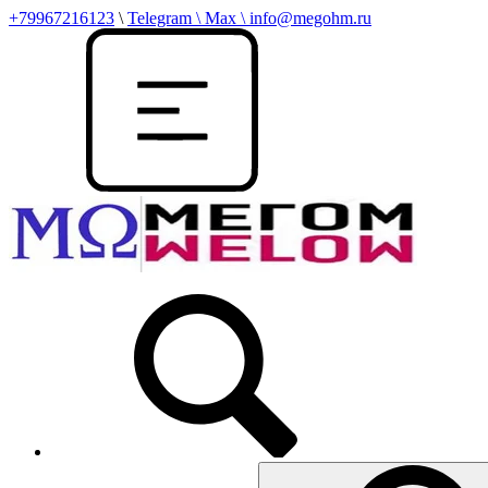
+79967216123
\
Telegram \ Max \ info@megohm.ru