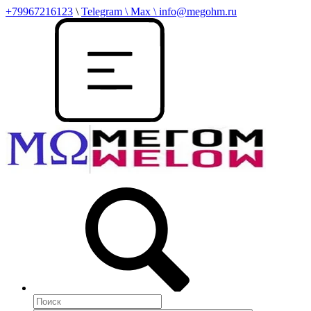
+79967216123
\
Telegram \ Max \ info@megohm.ru