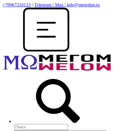
+79967216123
\
Telegram \ Max \ info@megohm.ru