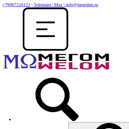
+79967216123
\
Telegram \ Max \ info@megohm.ru