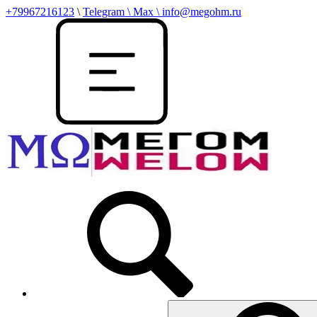
+79967216123
\
Telegram \ Max \ info@megohm.ru