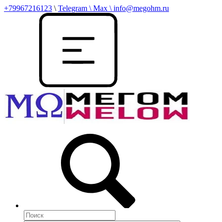
+79967216123
\
Telegram \ Max \ info@megohm.ru