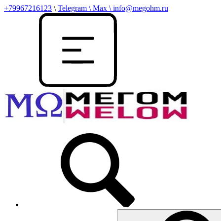
+79967216123
\
Telegram \ Max \ info@megohm.ru