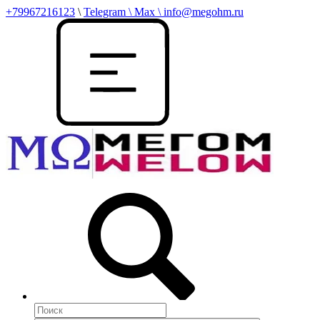
+79967216123
\
Telegram \ Max \ info@megohm.ru