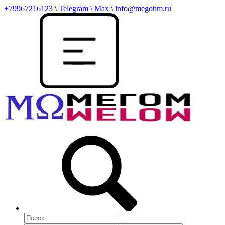
+79967216123
\
Telegram \ Max \ info@megohm.ru