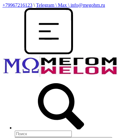
+79967216123
\
Telegram \ Max \ info@megohm.ru