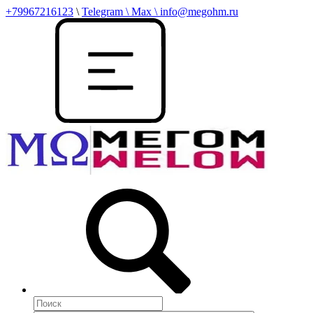
+79967216123
\
Telegram \ Max \ info@megohm.ru