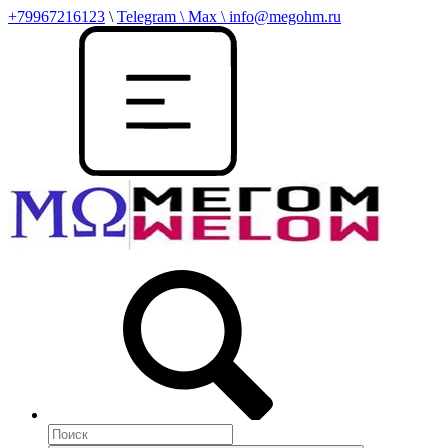
+79967216123
\
Telegram \ Max \ info@megohm.ru