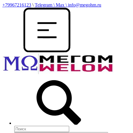
+79967216123
\
Telegram \ Max \ info@megohm.ru