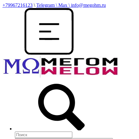
+79967216123
\
Telegram \ Max \ info@megohm.ru